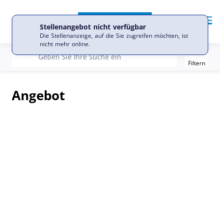
DE
Sprache
Me
Stellenangebot nicht verfügbar
Die Stellenanzeige, auf die Sie zugreifen möchten, ist
nicht mehr online.
Filter
recherche
Geben Sie Ihre Suche ein
Filtern
Angebot